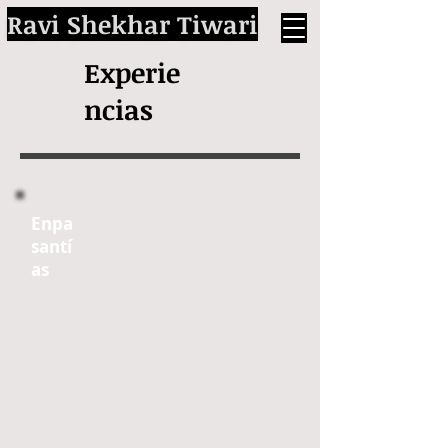
Ravi Shekhar Tiwari
Experie
ncias
En
pa
santí
as​