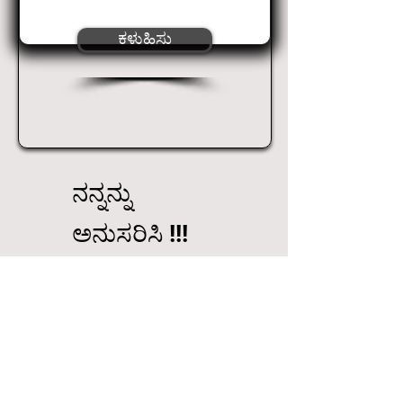
ಕಳುಹಿಸು
ನನ್ನನ್ನು
ಅನುಸರಿಸಿ !!!