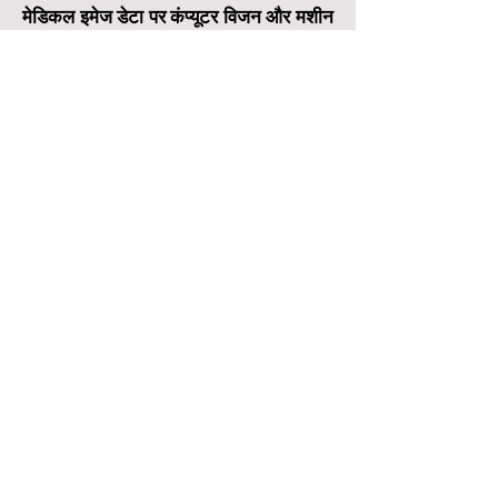
मेडिकल इमेज डेटा पर कंप्यूटर विजन और मशीन
लर्निंग पर दूसरा अंतर्राष्ट्रीय सम्मेलन।
ISCMM-2021, डिपार्टमेंट ऑफ कंप्यूटर एप्लीकेशन,
SMIT, सिक्किम, भारत में चैनल बेस्ड सिमिलरिटी
लर्निन यूजिंग 2डी चैनल आधारित सीएनएन शीर्षक के
तहत पेपर प्रस्तुत किया।
Find me !!