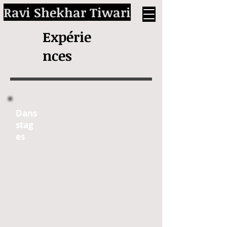
Ravi Shekhar Tiwari
Expérie
nces
Dans
stag
es​